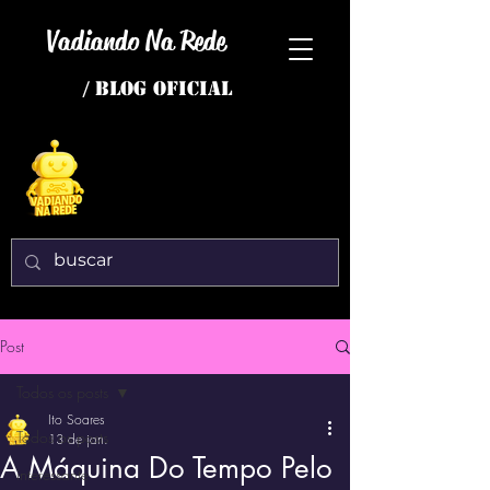
Vadiando Na Rede
/ BLOG OFICIAL
Post
Todos os posts
Ito Soares
Todos os posts
13 de jan.
A Máquina Do Tempo Pelo
interessante