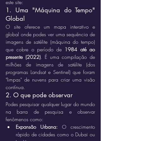
este site:
1. Uma "Máquina do Tempo" 
Global
O site oferece um mapa interativo e 
global onde podes ver uma sequência de 
imagens de satélite (máquina do tempo) 
que cobre o período de 
1984 até ao 
presente (2022)
. É uma compilação de 
milhões de imagens de satélite (dos 
programas Landsat e Sentinel) que foram 
"limpas" de nuvens para criar uma visão 
contínua.
2. O que pode observar
Podes pesquisar qualquer lugar do mundo 
na barra de pesquisa e observar 
fenômenos como:
Expansão Urbana:
 O crescimento 
rápido de cidades como o Dubai ou 