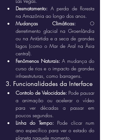
Las Vegas.
Desmatamento:
 A perda de floresta 
na Amazônia ao longo dos anos.
Mudanças Climáticas:
 O 
derretimento glacial na Groenlândia 
ou na Antártida e a seca de grandes 
lagos (como o Mar de Aral na Ásia 
central).
Fenômenos Naturais:
 A mudança do 
curso de rios e o impacto de grandes 
infraestruturas, como barragens.
3. Funcionalidades da Interface
Controlo de Velocidade:
 Pode pausar 
a animação ou acelerar o vídeo 
para ver décadas a passar em 
poucos segundos.
Linha do Tempo:
 Pode clicar num 
ano específico para ver o estado do 
planeta naquele momento.