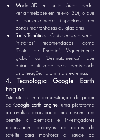
Modo 3D:
 em muitas áreas, podes 
ver a timelapse em relevo (3D), o que 
é particularmente impactante em 
zonas montanhosas ou glaciares.
Tours Temáticos:
 O site destaca várias 
"histórias" recomendadas (como 
"Fontes de Energia", "Aquecimento 
global" ou "Desmatamentos") que 
guiam o utilizador pelos locais onde 
as alterações foram mais extremas.
4. Tecnologia Google Earth 
Engine
Este site é uma demonstração do poder 
do 
Google Earth Engine
, uma plataforma 
de análise geoespacial em nuvem que 
permite a cientistas e investigadores 
processarem petabytes de dados de 
satélite para monitorar a saúde do 