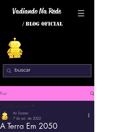
Vadiando Na Rede
/ BLOG OFICIAL
Post
Todos os posts
Ito Soares
Todos os posts
7 de set. de 2022
A Terra Em 2050
interessante