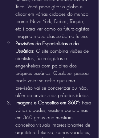
Terra. Você pode girar o globo e 
clicar em várias cidades do mundo 
(como Nova York, Dubai, Tóquio, 
etc.) para ver como os futurologistas 
imaginam que elas serão no futuro.
Previsões de Especialistas e de 
Usuários:
 O site combina visões de 
cientistas, futurologistas e 
engenheiros com palpites dos 
próprios usuários. Qualquer pessoa 
pode votar se acha que uma 
previsão vai se concretizar ou não, 
além de enviar suas próprias ideias.
Imagens e Conceitos em 360°:
 Para 
várias cidades, existem panoramas 
em 360 graus que mostram 
conceitos visuais impressionantes de 
arquitetura futurista, carros voadores, 