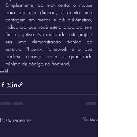
Simplesmente, ao movimentar o mouse 
para qualquer direção, é aberta uma 
contagem em metros e até quilômetros, 
indicando que você esteja andando sem 
fim e objetivo. Na realidade, este projeto 
era uma demonstração técnica da 
estrutura Phoenix Framework e o que 
pode-se alcançar com a quantidade 
mínima de código no front-end. 
inútil
Posts recentes
Ver tudo