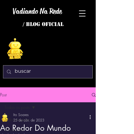
Vadiando Na Rede
/ BLOG OFICIAL
Post
Todos os posts
Ito Soares
Todos os posts
25 de abr. de 2023
Ao Redor Do Mundo
interessante