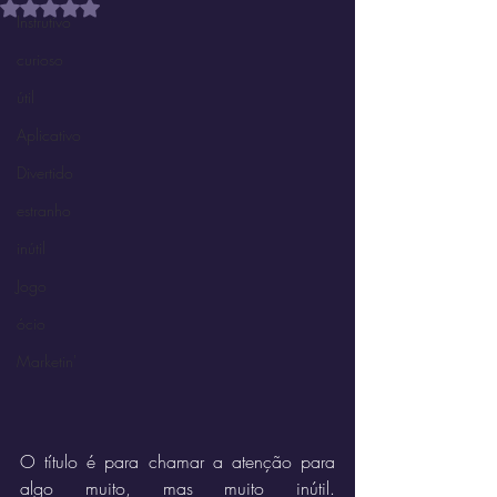
Avaliado com NaN de 5 estrelas.
Instrutivo
curioso
útil
Aplicativo
Divertido
estranho
inútil
Jogo
ócio
Marketin'
O título é para chamar a atenção para 
algo muito, mas muito inútil. 