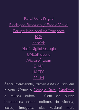
Brasil Mais Digital
Fundação Bradesco / Escola Virtual
Serviço Nacional de Transporte
FGV
SEBRAE
Ateliê Digital Google
UNESP aberta
Microsoft Learn
ENAP
UAITEC
SENAI
Seria interessante, prover esses cursos em 
nuvem. Como o 
Google Drive
, 
OneDrive
e muitos outros.  Além de outras 
ferramentas como editores de vídeos, 
textos, imagens, etc. Postarei mais 