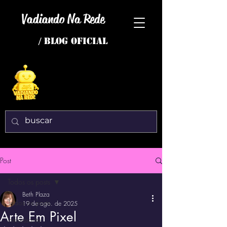
Vadiando Na Rede
/ BLOG OFICIAL
Post
Todos os posts
Beth Plaza
Todos os posts
19 de ago. de 2025
Arte Em Pixel
interessante