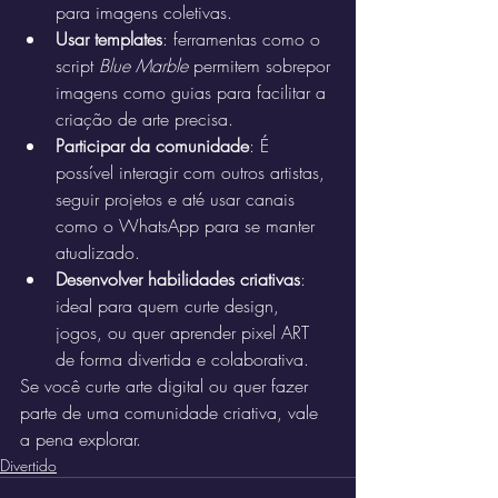
para imagens coletivas.
Usar templates
: ferramentas como o 
script 
Blue Marble
 permitem sobrepor 
imagens como guias para facilitar a 
criação de arte precisa.
Participar da comunidade
: É 
possível interagir com outros artistas, 
seguir projetos e até usar canais 
como o WhatsApp para se manter 
atualizado.
Desenvolver habilidades criativas
: 
ideal para quem curte design, 
jogos, ou quer aprender pixel ART 
de forma divertida e colaborativa.
Se você curte arte digital ou quer fazer 
parte de uma comunidade criativa, vale 
a pena explorar.
Divertido