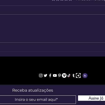
Milhões de Imagens Sem
O Re
Fundo ao Seu Alcance
Grat
Seu 
Receba atualizações
Assine Já