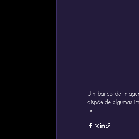
Um banco de imagens 
dispõe de algumas ima
útil