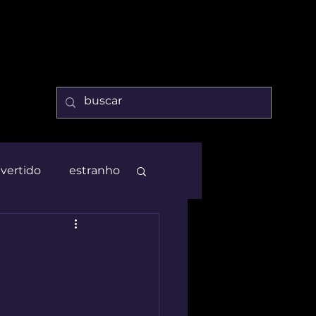
ivertido
estranho