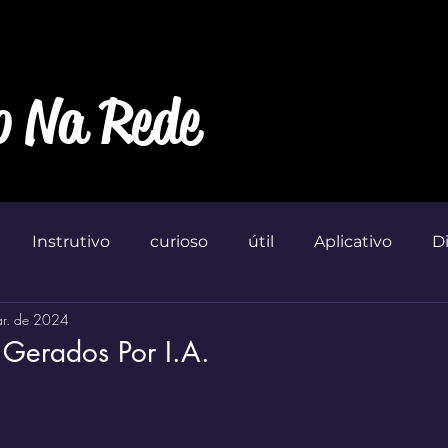
o Na Rede
Instrutivo
curioso
útil
Aplicativo
D
r. de 2024
Marketin'
Gerados Por I.A.
 de 5 estrelas.