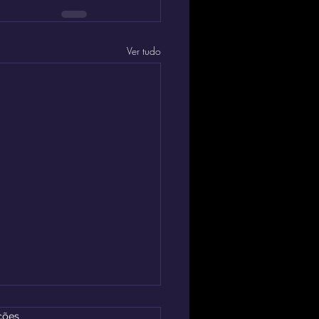
Ver tudo
.
ções