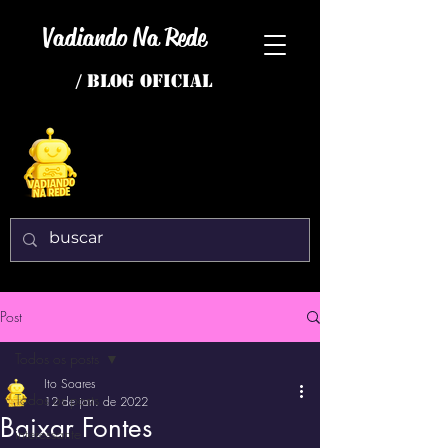
Vadiando Na Rede
/ BLOG OFICIAL
Post
Todos os posts
Ito Soares
Todos os posts
12 de jan. de 2022
Baixar Fontes
interessante