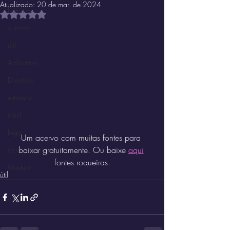
Atualizado:
20 de mar. de 2024
Instrutivo
Avaliado com NaN de 5 estrelas.
curioso
útil
Aplicativo
Divertido
estranho
inútil
Jogo
Um acervo com muitas fontes para 
baixar gratuitamente. Ou baixe 
aqui
ócio
fontes roqueiras.
Marketin'
útil