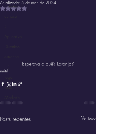
Atualizado:
6 de mar. de 2024
Instrutivo
Avaliado com NaN de 5 estrelas.
curioso
útil
Aplicativo
Divertido
estranho
Esperava o quê? Laranja?
inútil
inútil
Jogo
ócio
Marketin'
Posts recentes
Ver tudo