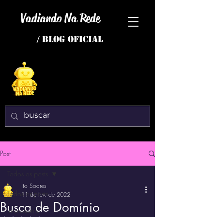
Vadiando Na Rede
/ BLOG OFICIAL
Post
Todos os posts
Ito Soares
Todos os posts
11 de fev. de 2022
Busca de Domínio
interessante