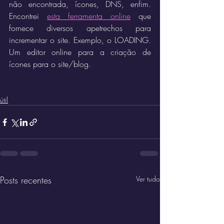
não encontrada, ícones, DNS, enfim. 
Encontrei 
esta ferramenta online
 que 
fornece diversos apetrechos para 
incrementar o site. Exemplo, o LOADING. 
Um editor online para a criação de 
ícones para o site/blog.
útil
Posts recentes
Ver tudo