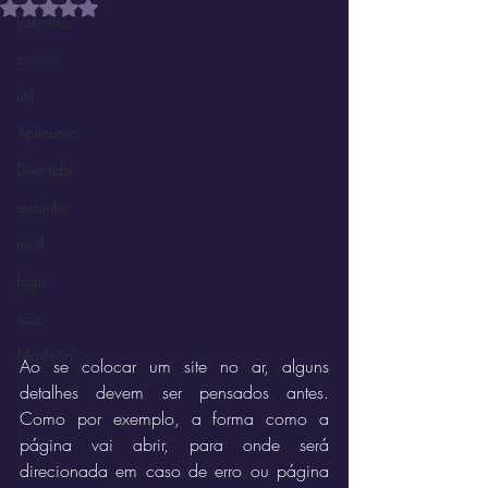
Avaliado com NaN de 5 estrelas.
Instrutivo
curioso
útil
Aplicativo
Divertido
estranho
inútil
Jogo
ócio
Marketin'
Ao se colocar um site no ar, alguns 
detalhes devem ser pensados antes. 
Como por exemplo, a forma como a 
página vai abrir, para onde será 
direcionada em caso de erro ou página 