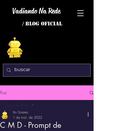
Vadiando Na Rede
/ BLOG OFICIAL
Post
Todos os posts
Ito Soares
Todos os posts
1 de mai. de 2022
C M D - Prompt de
interessante