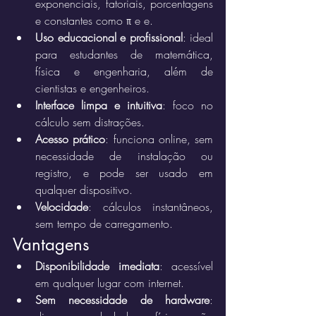
exponenciais, fatoriais, porcentagens 
e constantes como π e e.
Uso educacional e profissional
: ideal 
para estudantes de matemática, 
física e engenharia, além de 
cientistas e engenheiros.
Interface limpa e intuitiva
: foco no 
cálculo sem distrações.
Acesso prático
: funciona online, sem 
necessidade de instalação ou 
registro, e pode ser usado em 
qualquer dispositivo.
Velocidade
: cálculos instantâneos, 
sem tempo de carregamento.
Vantagens
Disponibilidade imediata
: acessível 
em qualquer lugar com internet.
Sem necessidade de hardware
: 