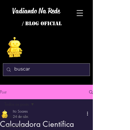
Vadiando Na Rede
/ BLOG OFICIAL
Post
Todos os posts
Ito Soares
Todos os posts
24 de abr.
Calculadora Científica
interessante