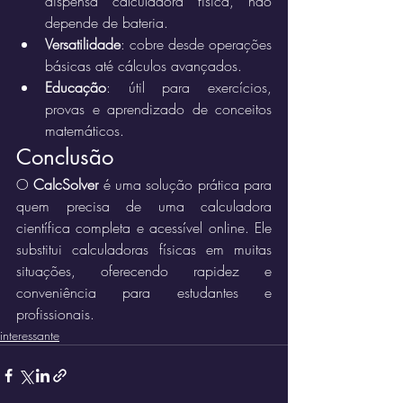
dispensa calculadora física, não 
depende de bateria.
Versatilidade
: cobre desde operações 
básicas até cálculos avançados.
Educação
: útil para exercícios, 
provas e aprendizado de conceitos 
matemáticos.
Conclusão
O 
CalcSolver
 é uma solução prática para 
quem precisa de uma calculadora 
científica completa e acessível online. Ele 
substitui calculadoras físicas em muitas 
situações, oferecendo rapidez e 
conveniência para estudantes e 
profissionais.
interessante