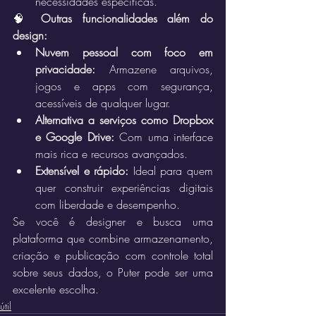
necessidades específicas.
🧠 
Outras funcionalidades além do 
design:
Nuvem pessoal com foco em 
privacidade:
 Armazene arquivos, 
jogos e apps com segurança, 
acessíveis de qualquer lugar.
Alternativa a serviços como Dropbox 
e Google Drive:
 Com uma interface 
mais rica e recursos avançados.
Extensível e rápido:
 Ideal para quem 
quer construir experiências digitais 
com liberdade e desempenho.
Se você é designer e busca uma 
plataforma que combine armazenamento, 
criação e publicação com controle total 
sobre seus dados, o Puter pode ser uma 
excelente escolha.
útil