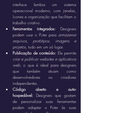
interface lembra um sistema 
operacional moderno, com janelas, 
ícones e organização que facilitam o 
trabalho criativo.
Ferramentas integradas:
 Designers 
podem usar o Puter para 
armazenar 
arquivos, protótipos, imagens e 
projetos
, tudo em um só lugar.
Publicação de conteúdo:
 Ele permite 
criar e publicar websites e aplicativos 
web
, o que é ideal para designers 
que também atuam como 
desenvolvedores ou criadores 
independentes.
Código aberto e auto-
hospedável:
 Designers que gostam 
de personalizar suas ferramentas 
podem adaptar o Puter às suas 