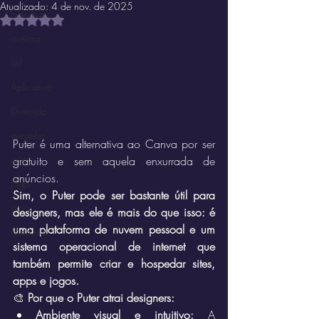
Atualizado:
4 de nov. de 2025
Instrutivo
Avaliado com NaN de 5 estrelas.
curioso
útil
Aplicativo
Divertido
estranho
Puter é uma alternativa ao Canva por ser 
inútil
gratuito e sem aquela enxurrada de 
anúncios.
Jogo
Sim, o Puter pode ser bastante útil para 
ócio
designers, mas ele é mais do que isso: é 
uma plataforma de nuvem pessoal e um 
Marketin'
sistema operacional de internet que 
também permite criar e hospedar sites, 
apps e jogos.
🎨 
Por que o Puter atrai designers:
Ambiente visual e intuitivo:
 A 