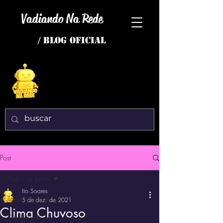
Vadiando Na Rede
/ BLOG OFICIAL
Post
Todos os posts
Ito Soares
Todos os posts
5 de dez. de 2021
Clima Chuvoso
interessante