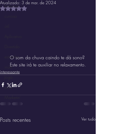
Atualizado:
3 de mar. de 2024
Instrutivo
Avaliado com NaN de 5 estrelas.
curioso
útil
Aplicativo
Divertido
estranho
O som da chuva caindo te dá sono? 
Este site irá te auxiliar no relaxamento.
inútil
interessante
Jogo
ócio
Marketin'
Posts recentes
Ver tudo