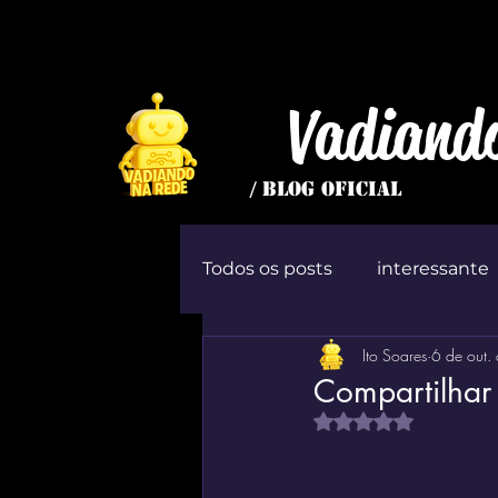
Vadiand
/ BLOG OFICIAL
Todos os posts
interessante
Ito Soares
6 de out.
inútil
Jogo
ócio
Compartilhar
Avaliado com NaN