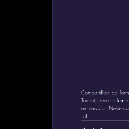
Compartilhar de for
Torrent, deve se lemb
em servidor. Neste ca
útil