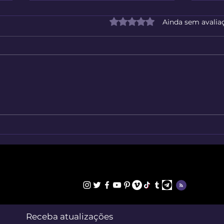
Avaliado com 0 de 5 estrelas
Ainda sem avalia
Milhões de Imagens Sem
O Re
Fundo ao Seu Alcance
Grat
Seu 
Receba atualizações