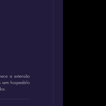
ece a extensão 
s sem hospedá-lo 
dos.