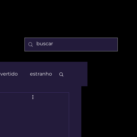
ivertido
estranho