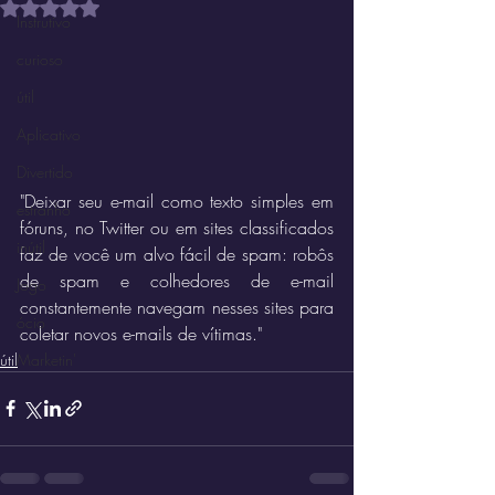
Avaliado com NaN de 5 estrelas.
Instrutivo
curioso
útil
Aplicativo
Divertido
"Deixar seu e-mail como texto simples em 
estranho
fóruns, no Twitter ou em sites classificados 
inútil
faz de você um alvo fácil de spam: robôs 
de spam e colhedores de e-mail 
Jogo
constantemente navegam nesses sites para 
ócio
coletar novos e-mails de vítimas."
útil
Marketin'