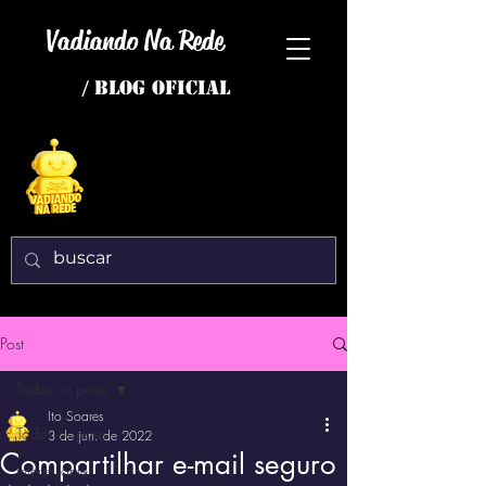
Vadiando Na Rede
/ BLOG OFICIAL
Post
Todos os posts
Ito Soares
Todos os posts
3 de jun. de 2022
Compartilhar e-mail seguro
interessante