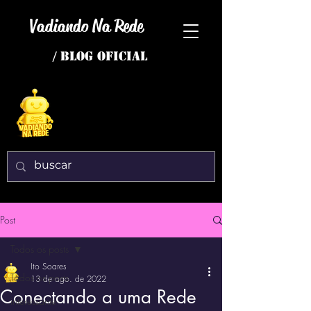
Vadiando Na Rede
/ BLOG OFICIAL
Post
Todos os posts
Ito Soares
Todos os posts
13 de ago. de 2022
Conectando a uma Rede
interessante