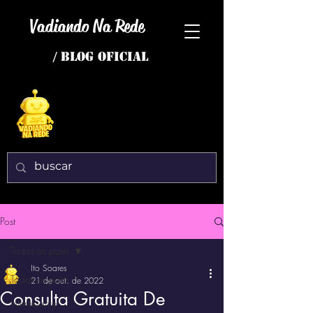
Vadiando Na Rede
/ BLOG OFICIAL
Post
Todos os posts
Ito Soares
Todos os posts
21 de out. de 2022
Consulta Gratuita De
interessante