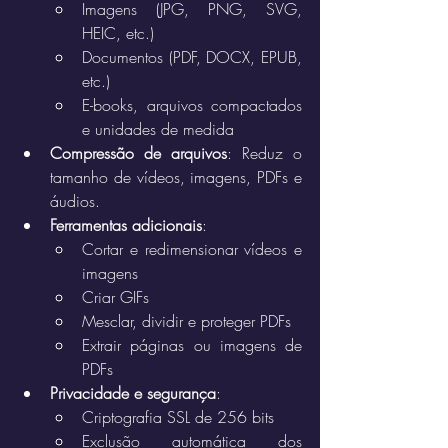
Imagens (JPG, PNG, SVG, 
HEIC, etc.)
Documentos (PDF, DOCX, EPUB, 
etc.)
E-books, arquivos compactados 
e unidades de medida
Compressão de arquivos
: Reduz o 
tamanho de vídeos, imagens, PDFs e 
áudios.
Ferramentas adicionais
:
Cortar e redimensionar vídeos e 
imagens
Criar GIFs
Mesclar, dividir e proteger PDFs
Extrair páginas ou imagens de 
PDFs
Privacidade e segurança
:
Criptografia SSL de 256 bits
Exclusão automática dos 