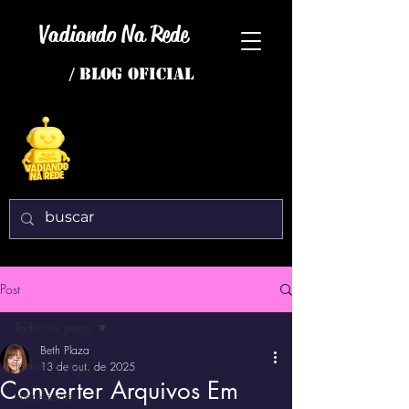
Vadiando Na Rede
/ BLOG OFICIAL
Post
Todos os posts
Beth Plaza
Todos os posts
13 de out. de 2025
Converter Arquivos Em
interessante