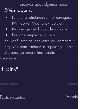
arquivos após algumas horas
🌐 Vantagens:
Funciona diretamente no navegador 
(Windows, Mac, Linux, celular)
Não exige instalação de software
Interface simples e intuitiva
Se você precisa converter ou comprimir 
arquivos com rapidez e segurança, esse 
site pode ser uma ótima opção.
interessante
Posts recentes
Ver tudo