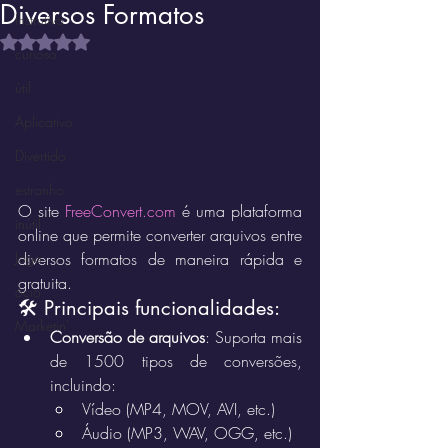
Diversos Formatos
Instrutivo
Avaliado com NaN de 5 estrelas.
curioso
útil
Aplicativo
Divertido
estranho
O site 
FreeConvert.com
 é uma plataforma 
inútil
online que permite converter arquivos entre 
Jogo
diversos formatos de maneira rápida e 
gratuita.
ócio
🛠️ Principais funcionalidades:
Marketin'
Conversão de arquivos
: Suporta mais 
de 1500 tipos de conversões, 
incluindo:
Vídeo (MP4, MOV, AVI, etc.)
Áudio (MP3, WAV, OGG, etc.)