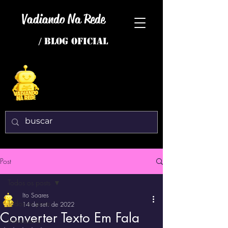
Vadiando Na Rede
/ BLOG OFICIAL
Post
Todos os posts
Ito Soares
Todos os posts
14 de set. de 2022
Converter Texto Em Fala
interessante