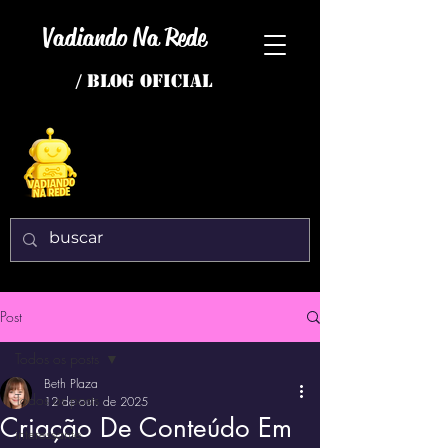
Vadiando Na Rede
/ BLOG OFICIAL
Post
Todos os posts
Beth Plaza
Todos os posts
12 de out. de 2025
Criação De Conteúdo Em
interessante