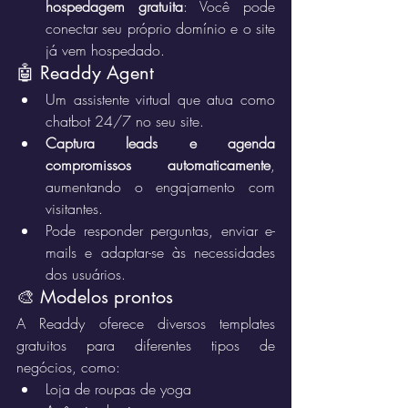
hospedagem gratuita
: Você pode 
conectar seu próprio domínio e o site 
já vem hospedado.
🤖 Readdy Agent
Um assistente virtual que atua como 
chatbot 24/7 no seu site.
Captura leads e agenda 
compromissos automaticamente
, 
aumentando o engajamento com 
visitantes.
Pode responder perguntas, enviar e-
mails e adaptar-se às necessidades 
dos usuários.
🎨 Modelos prontos
A Readdy oferece diversos templates 
gratuitos para diferentes tipos de 
negócios, como:
Loja de roupas de yoga