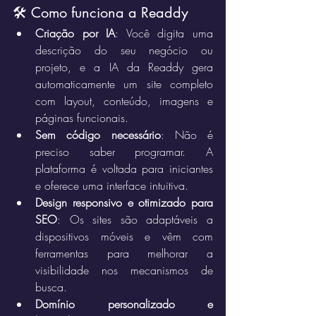
🛠️ Como funciona a Readdy
Criação por IA
: Você digita uma 
descrição do seu negócio ou 
projeto, e a IA da Readdy gera 
automaticamente um site completo 
com layout, conteúdo, imagens e 
páginas funcionais.
Sem código necessário
: Não é 
preciso saber programar. A 
plataforma é voltada para iniciantes 
e oferece uma interface intuitiva.
Design responsivo e otimizado para 
SEO
: Os sites são adaptáveis a 
dispositivos móveis e vêm com 
ferramentas para melhorar a 
visibilidade nos mecanismos de 
busca.
Domínio personalizado e 