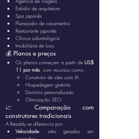
Agência de viagens
Estúdio de arquitetura
Spa japonês
Planejador de casamentos
Restaurante japonês
Clínica odontológica
Imobiliária de luxo
💰 Planos e preços
Os planos começam a partir de 
US$ 
11 por mês
, com recursos como:
Construtor de sites com IA
Hospedagem gratuita
Domínio personalizado
Otimização SEO
📈 Comparação com 
construtores tradicionais
A Readdy se diferencia por:
Velocidade
: sites gerados em 
segundos