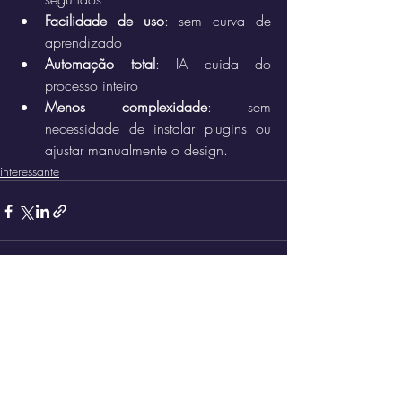
Facilidade de uso
: sem curva de 
aprendizado
Automação total
: IA cuida do 
processo inteiro
Menos complexidade
: sem 
necessidade de instalar plugins ou 
ajustar manualmente o design.
interessante
Posts recentes
Ver tudo