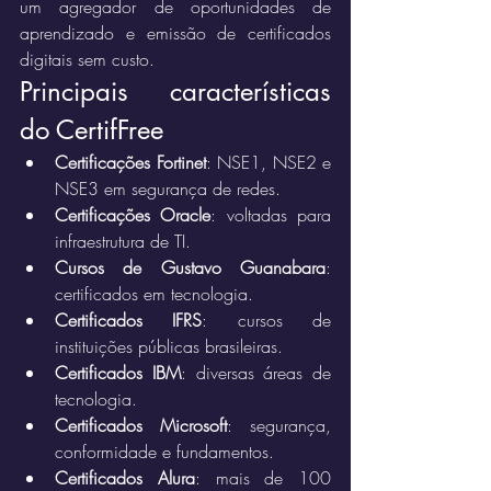
um agregador de oportunidades de 
aprendizado e emissão de certificados 
digitais sem custo.
Principais características 
do CertifFree
Certificações Fortinet
: NSE1, NSE2 e 
NSE3 em segurança de redes.
Certificações Oracle
: voltadas para 
infraestrutura de TI.
Cursos de Gustavo Guanabara
: 
certificados em tecnologia.
Certificados IFRS
: cursos de 
instituições públicas brasileiras.
Certificados IBM
: diversas áreas de 
tecnologia.
Certificados Microsoft
: segurança, 
conformidade e fundamentos.
Certificados Alura
: mais de 100 