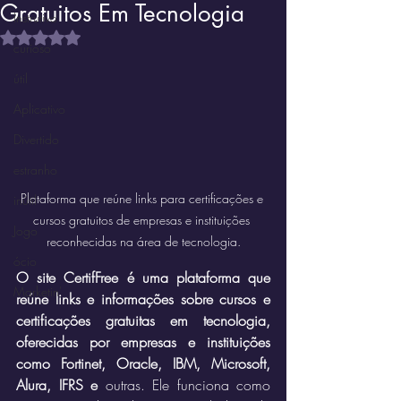
Gratuitos Em Tecnologia
Instrutivo
Avaliado com NaN de 5 estrelas.
curioso
útil
Aplicativo
Divertido
estranho
Plataforma que reúne links para certificações e 
inútil
cursos gratuitos de empresas e instituições 
Jogo
reconhecidas na área de tecnologia.
ócio
O site CertifFree é uma plataforma que 
Marketin'
reúne links e informações sobre cursos e 
certificações gratuitas em tecnologia, 
oferecidas por empresas e instituições 
como Fortinet, Oracle, IBM, Microsoft, 
Alura, IFRS e 
outras. Ele funciona como 