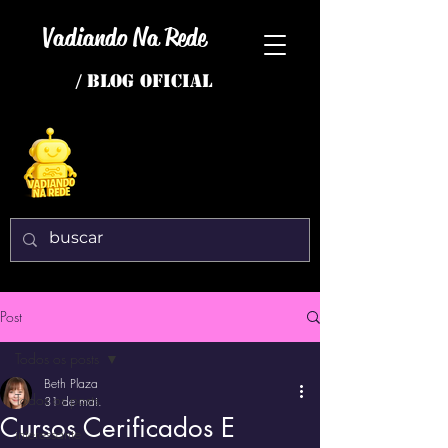
Vadiando Na Rede
/ BLOG OFICIAL
Post
Todos os posts
Beth Plaza
Todos os posts
31 de mai.
Cursos Cerificados E
interessante