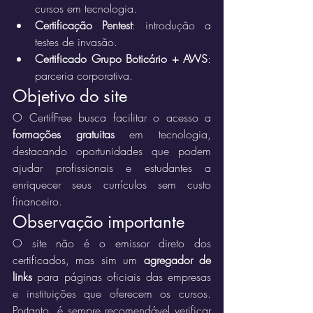
cursos em tecnologia.
Certificação Pentest
: introdução a 
testes de invasão.
Certificado Grupo Boticário + AWS
: 
parceria corporativa.
Objetivo do site
O CertifFree busca facilitar o acesso a 
formações gratuitas
 em tecnologia, 
destacando oportunidades que podem 
ajudar profissionais e estudantes a 
enriquecer seus currículos sem custo 
financeiro.
Observação importante
O site não é o emissor direto dos 
certificados, mas sim um 
agregador de 
links
 para páginas oficiais das empresas 
e instituições que oferecem os cursos. 
Portanto, é sempre recomendável verificar 