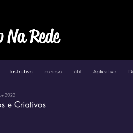
o Na Rede
Instrutivo
curioso
útil
Aplicativo
D
 de 2022
Marketin'
s e Criativos
 de 5 estrelas.