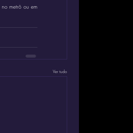
, no metrô ou em 
Ver tudo