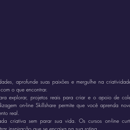
idades, aprofunde suas paixões e mergulhe na criatividad
r com o que encontrar.
ra explorar, projetos reais para criar e o apoio de coleg
izagem on-line Skillshare permite que você aprenda nova
nto real.
a criativa sem parar sua vida. Os cursos on-line curto
rar inspiração que se encaixa na sua rotina.