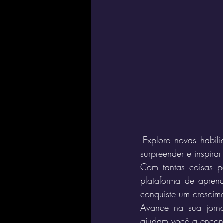
"Explore novas habil
surpreender e inspira
Com tantas coisas pa
plataforma de aprend
conquiste um crescime
Avance na sua jornad
ajudam você a encont