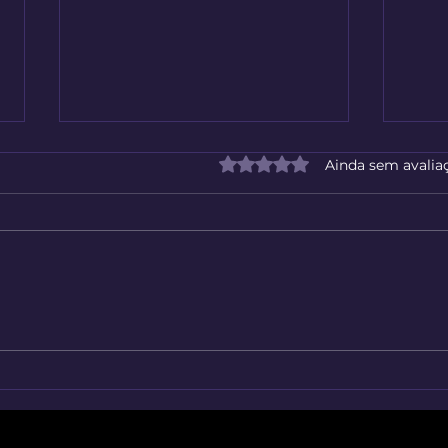
Avaliado com 0 de 5 estrelas
Ainda sem avalia
Figu
Atlas Histórico Mundial
Interativo desde 3000 a.C.