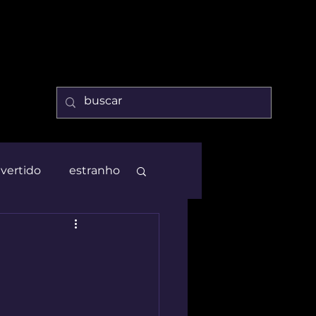
ivertido
estranho