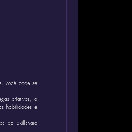
e. Você pode se 
as criativos, a 
s habilidades e 
s da Skillshare 