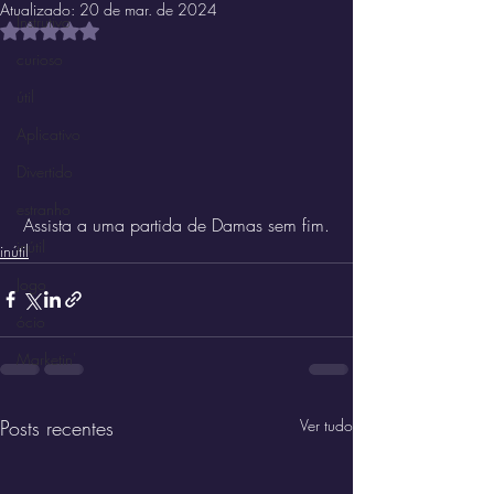
Atualizado:
20 de mar. de 2024
Instrutivo
Avaliado com NaN de 5 estrelas.
curioso
útil
Aplicativo
Divertido
estranho
Assista a uma partida de Damas sem fim.
inútil
inútil
Jogo
ócio
Marketin'
Posts recentes
Ver tudo