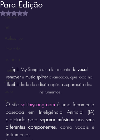
Para Edição
Instrutivo
Avaliado com NaN de 5 estrelas.
curioso
útil
Aplicativo
Divertido
estranho
Split My Song é uma ferramenta de 
vocal 
inútil
remover
 e 
music splitter
 avançada, que foca na 
Jogo
flexibilidade de edição após a separação dos 
ócio
instrumentos.
Marketin'
O site 
splitmysong.com
 é uma ferramenta 
baseada em Inteligência Artificial (IA) 
projetada para 
separar músicas nos seus 
diferentes componentes
, como vocais e 
instrumentos.