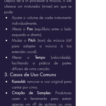
Depois de a IA processar a música, o site 
oferece um misturador (mixer) em que se 
pode:
Ajustar o volume de cada instrumento 
individualmente.
Alterar o 
Pan
 (equilíbrio entre o lado 
esquerdo e direito).
Mudar o 
Pitch
 (tom) da música (útil 
para adaptar a música à tua 
extensão vocal).
Alterar o 
Tempo
 (velocidade), 
facilitando a prática de partes 
difíceis de uma canção.
3. Casos de Uso Comuns
Karaokê:
 remover a voz original para 
cantar por cima.
Criação de Samples:
 Produtores 
usam a ferramenta para extrair 
apenas um riff de guitarra ou uma 