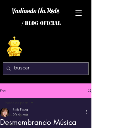
Vadiando Na Rede
/ BLOG OFICIAL
Post
Todos os posts
Beth Plaza
Todos os posts
20 de mar.
Desmembrando Música
interessante