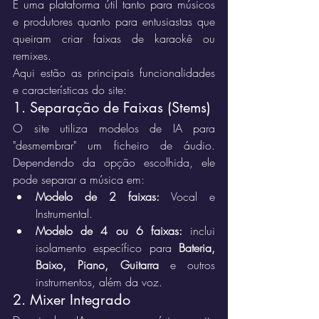
É uma plataforma útil tanto para músicos 
e produtores quanto para entusiastas que 
queiram criar faixas de karaokê ou 
remixes.
Aqui estão as principais funcionalidades 
e características do site:
1. Separação de Faixas (Stems)
O site utiliza modelos de IA para 
"desmembrar" um ficheiro de áudio. 
Dependendo da opção escolhida, ele 
pode separar a música em:
Modelo de 2 faixas:
 Vocal e 
Instrumental.
Modelo de 4 ou 6 faixas:
 inclui 
isolamento específico para 
Bateria, 
Baixo, Piano, Guitarra
 e outros 
instrumentos, além da voz.
2. Mixer Integrado