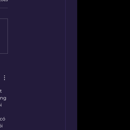
bleAgain: O Botão Que
eva Para Os Cantos Mais
osos Da Web
t 
ùng 
i 
có 
i 