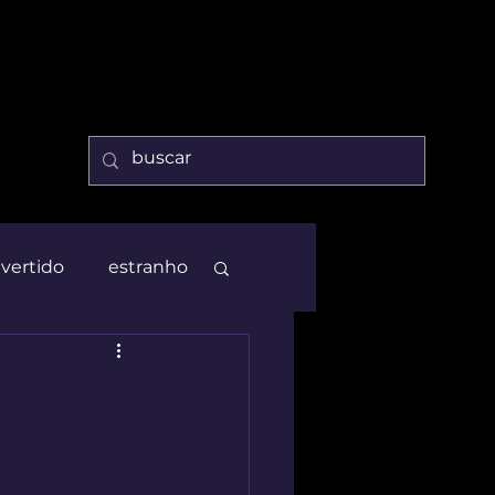
ivertido
estranho