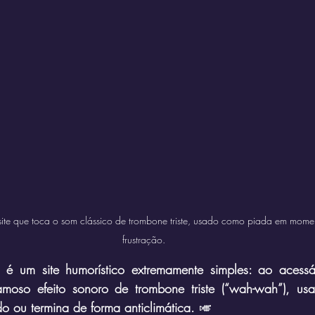
site que toca o som clássico de trombone triste, usado como piada em momen
frustração.
 um site humorístico extremamente simples: ao acessá-l
amoso efeito sonoro de trombone triste (“wah-wah”), us
o ou termina de forma anticlimática.
 🎺