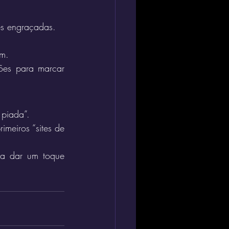
es engraçadas.
om.
ões para marcar 
 piada”.
eiros “sites de 
ra dar um toque 