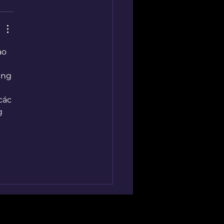
ao 
 
ảng 
các 
g 