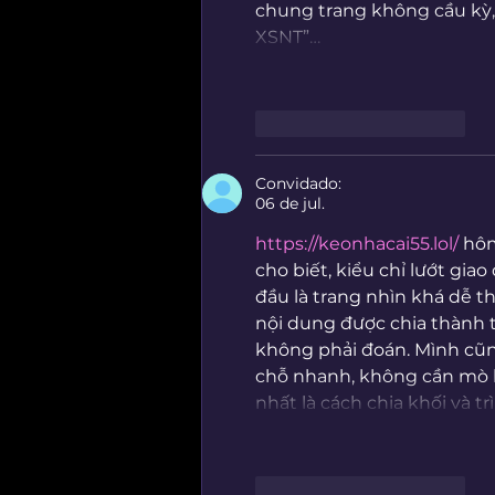
chung trang không cầu kỳ,
XSNT”…
Curtir
Responder
Convidado:
06 de jul.
https://keonhacai55.lol/
 hô
cho biết, kiểu chỉ lướt gia
đầu là trang nhìn khá dễ t
nội dung được chia thành t
không phải đoán. Mình cũng
chỗ nhanh, không cần mò lâ
nhất là cách chia khối và t
Curtir
Responder