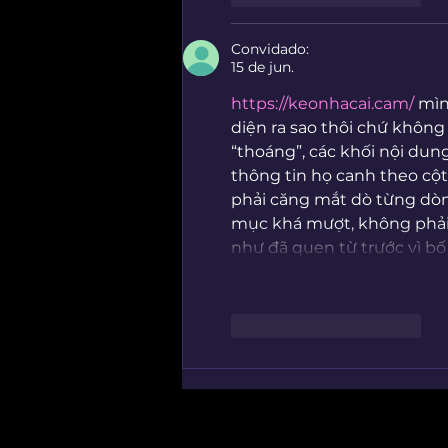
Convidado:
15 de jun.
https://keonhacai.cam/
 mìn
diện ra sao thôi chứ không 
“thoáng”, các khối nội dun
thông tin họ canh theo cộ
phải căng mắt dò từng dòn
mục khá mượt, không phải 
như đã quen từ trước vì bố
Curtir
Responder