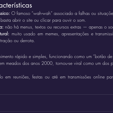
acterísticas
ssico:
 O famoso “wah-wah” associado a falhas ou situaçõ
 basta abrir o site ou clicar para ouvir o som.
a:
 não há menus, textos ou recursos extras — apenas o s
ural:
 muito usado em memes, apresentações e transmiss
tração ou derrota.
enimento rápido e simples, funcionando como um “botão de
em meados dos anos 2000, tornou-se viral como um dos prim
o em reuniões, festas ou até em transmissões online pa