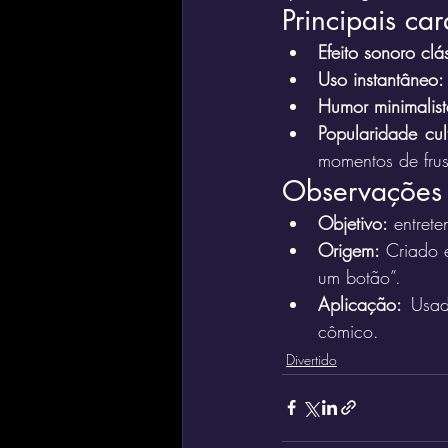
Principais car
Efeito sonoro clá
Uso instantâneo:
Humor minimalist
Popularidade cult
momentos de frus
Observações
Objetivo:
 entret
Origem:
 Criado 
um botão”.
Aplicação:
 Usad
cômico.
Divertido