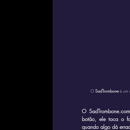
O 
SadTrombone
 é um 
O SadTrombone.com é
botão, ele toca o f
quando algo dá errad