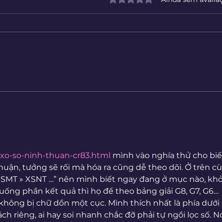
Assistir Filmes Online
Stum
Te L
Curi
-xo-so-ninh-thuan-cr83.html
 mình vào nghía thử cho biế
uận, tưởng sẽ rối mà hóa ra cũng dễ theo dõi. Ở trên c
SMT » XSNT …” nên mình biết ngay đang ở mục nào, khỏ
xuống phần kết quả thì họ để theo bảng giải G8, G7, G6… 
 không bị chữ dồn một cục. Mình thích nhất là phía dưới 
tách riêng, ai hay soi nhanh chắc đỡ phải tự ngồi lọc số. Nó