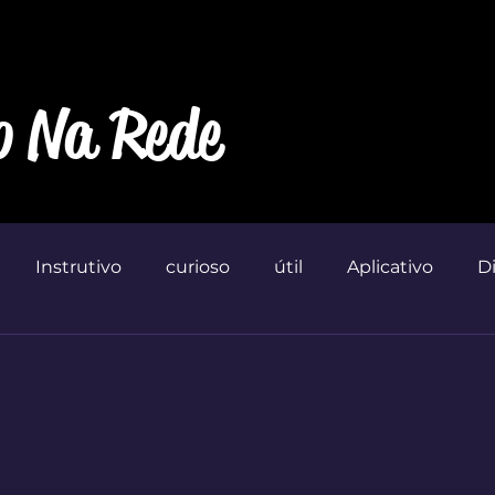
o Na Rede
Instrutivo
curioso
útil
Aplicativo
D
Marketin'
 de 5 estrelas.