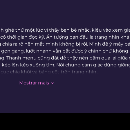
h ghé thử một lúc vì thấy bạn bè nhắc, kiểu vào xem gi
có thời gian đọc kỹ. Ấn tượng ban đầu là trang nhìn khá
g chia ra rõ nên mắt mình không bị rối. Mình để ý mấy b
t gọn gàng, lướt nhanh vẫn bắt được ý chính chứ không 
g. Thanh menu cũng đặt dễ thấy nên bấm qua lại giữa 
kéo lên kéo xuống tìm. Nói chung cảm giác dùng giốn
 cục chia khối và bảng cột trên trang nhìn…
Mostrar mais