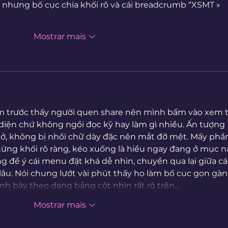
 nhưng bố cục chia khối rõ và cái breadcrumb “XSMT » 
Mostrar mais
m trước thấy người quen share nên mình bấm vào xem 
o diện chứ không ngồi đọc kỹ hay làm gì nhiều. Ấn tượng 
hở, không bị nhồi chữ dày đặc nên mắt đỡ mệt. Mấy phầ
ừng khối rõ ràng, kéo xuống là hiểu ngay đang ở mục nà
 để ý cái menu đặt khá dễ nhìn, chuyển qua lại giữa cá
u. Nói chung lướt vài phút thấy họ làm bố cục gọn gàn
rình bày theo dạng bảng cột nhìn rất rõ trên…
Mostrar mais