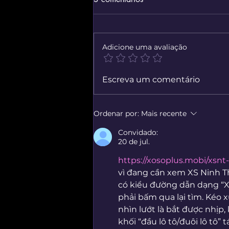
Adicione uma avaliação
Simulador Virtual De Reparo
Escreva um comentário
Mecânico
Ordenar por:
Mais recente
Convidado:
20 de jul.
https://xosoplus.mobi/xsnt
vì đang cần xem XS Ninh Th
có kiểu đường dẫn dạng “X
phải bấm qua lại tìm. Kéo 
nhìn lướt là bắt được nhịp,
khối “đầu lô tô/đuôi lô tô” 