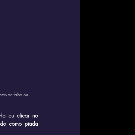
tos de falha ou 
o ou clicar no 
ado como piada 