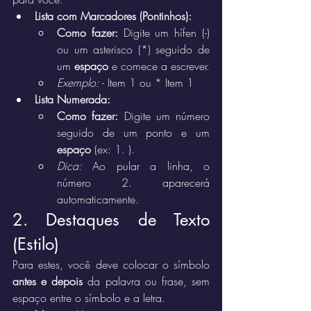
Lista com Marcadores (Pontinhos):
Como fazer:
 Digite um hífen (-) 
ou um asterisco (*) seguido de 
um 
espaço
 e comece a escrever.
Exemplo:
 - Item 1 ou * Item 1
Lista Numerada:
Como fazer:
 Digite um número 
seguido de um ponto e um 
espaço
 (ex: 1. ).
Dica:
 Ao pular a linha, o 
número 2. aparecerá 
automaticamente.
2. Destaques de Texto 
(Estilo)
Para estes, você deve colocar o símbolo 
antes e depois
 da palavra ou frase, sem 
espaço entre o símbolo e a letra.