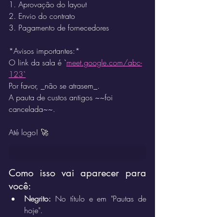
1. Aprovação do layout
2. Envio do contrato
3. Pagamento de fornecedores
*Avisos importantes:*
O link da sala é `
meet.google.com/abc-
123`
Por favor, _não se atrasem_. 
A pauta de custos antigos ~~foi 
cancelada~~.
Até logo! 🚀
Como isso vai aparecer para 
você:
Negrito:
 No título e em "Pautas de 
hoje".