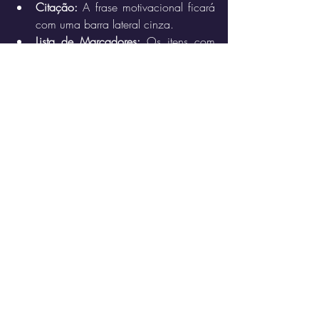
Citação:
 A frase motivacional ficará 
com uma barra lateral cinza.
Lista de Marcadores:
 Os itens com 
hífen ganharão uma bolinha 
automática.
Lista Numerada:
 Os números ficarão 
alinhados perfeitamente.
Monoespaçado:
 O link do "meet" 
ficará com um fundo cinza, 
parecendo código.
Itálico e Tachado:
 Nos avisos finais.
Dica:
 Se você estiver no celular, pressione 
e segure sobre o texto acima para copiar. 
Ao colar no campo de mensagem do 
WhatsApp, a formatação já deve ser 
reconhecida instantaneamente antes 
mesmo de você enviar.
útil