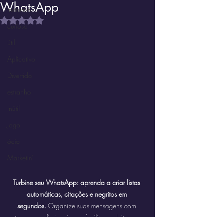
WhatsApp
Instrutivo
Avaliado com NaN de 5 estrelas.
curioso
útil
Aplicativo
Divertido
estranho
inútil
Jogo
ócio
Marketin'
Turbine seu WhatsApp: aprenda a criar listas 
automáticas, citações e negritos em 
segundos.
 Organize suas mensagens com 