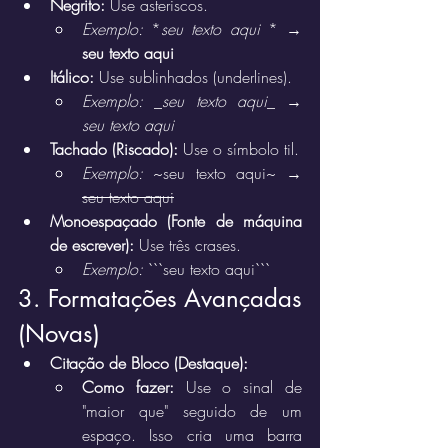
Negrito:
 Use asteriscos.
Exemplo:
 *
seu texto aqui 
* → 
seu texto aqui
Itálico:
 Use sublinhados (underlines).
Exemplo:
 _
seu texto aqui
_ → 
seu texto aqui
Tachado (Riscado):
 Use o símbolo til.
Exemplo:
 ~seu texto aqui~ → 
seu texto aqui
Monoespaçado (Fonte de máquina 
de escrever):
 Use três crases.
Exemplo:
 ```seu texto aqui```
3. Formatações Avançadas 
(Novas)
Citação de Bloco (Destaque):
Como fazer:
 Use o sinal de 
"maior que" seguido de um 
espaço. Isso cria uma barra 