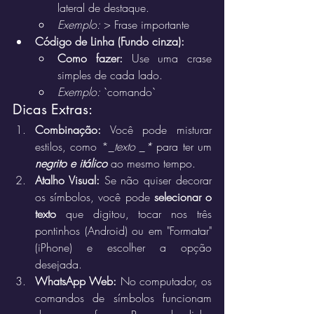
lateral de destaque.
Exemplo:
 > Frase importante
Código de Linha (Fundo cinza):
Como fazer:
 Use uma crase 
simples de cada lado.
Exemplo:
 `comando`
Dicas Extras:
Combinação:
 Você pode misturar 
estilos, como *
_texto _*
 para ter um 
negrito e itálico
 ao mesmo tempo.
Atalho Visual:
 Se não quiser decorar 
os símbolos, você pode 
selecionar o 
texto
 que digitou, tocar nos três 
pontinhos (Android) ou em "Formatar" 
(iPhone) e escolher a opção 
desejada.
WhatsApp Web:
 No computador, os 
comandos de símbolos funcionam 