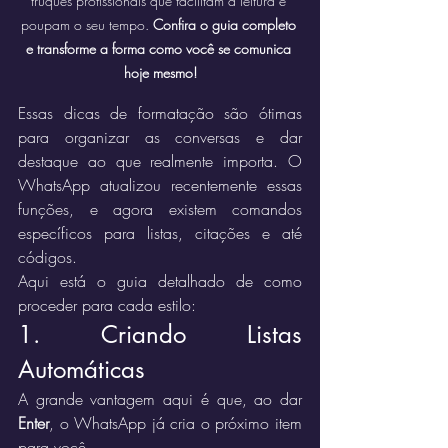
truques profissionais que facilitam a leitura e 
poupam o seu tempo. 
Confira o guia completo 
e transforme a forma como você se comunica 
hoje mesmo!
Essas dicas de formatação são ótimas 
para organizar as conversas e dar 
destaque ao que realmente importa. O 
WhatsApp atualizou recentemente essas 
funções, e agora existem comandos 
específicos para listas, citações e até 
códigos.
Aqui está o guia detalhado de como 
proceder para cada estilo:
1. Criando Listas 
Automáticas
A grande vantagem aqui é que, ao dar 
Enter
, o WhatsApp já cria o próximo item 
para você.