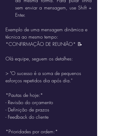
da mesma forma. Para pular linha 
sem enviar a mensagem, use Shift + 
Enter.
Exemplo de uma mensagem dinâmica e 
técnica ao mesmo tempo:
*CONFIRMAÇÃO DE REUNIÃO* 📝
Olá equipe, seguem os detalhes:
> "O sucesso é a soma de pequenos 
esforços repetidos dia após dia."
*Pautas de hoje:*
- Revisão do orçamento
- Definição de prazos
- Feedback do cliente
*Prioridades por ordem:*