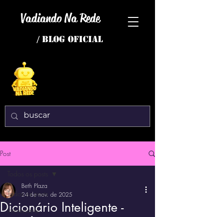
Vadiando Na Rede
/ BLOG OFICIAL
Post
Todos os posts
Beth Plaza
Todos os posts
24 de nov. de 2025
Dicionário Inteligente -
interessante