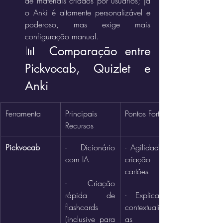
de materiais criados por usuários; já 
o Anki é altamente personalizável e 
poderoso, mas exige mais 
configuração manual.
📊 Comparação entre 
Pickvocab, Quizlet e 
Anki
Ferramenta
Principais 
Pontos Fortes
Recursos
Pickvocab
- Dicionário 
- Agilidade na 
com IA
criação de 
cartões
- Criação 
rápida de 
- Explicações 
flashcards 
contextualizad
(inclusive para 
as