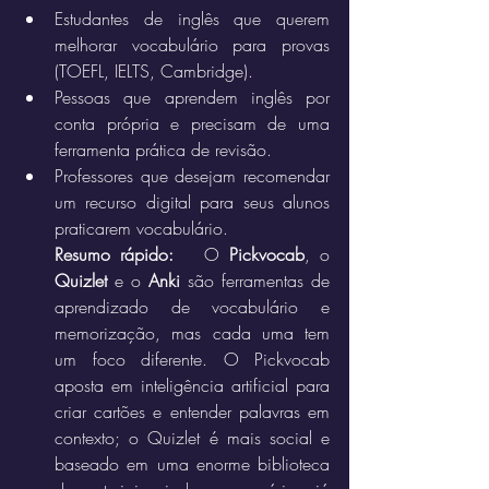
Estudantes de inglês que querem 
melhorar vocabulário para provas 
(TOEFL, IELTS, Cambridge).
Pessoas que aprendem inglês por 
conta própria e precisam de uma 
ferramenta prática de revisão.
Professores que desejam recomendar 
um recurso digital para seus alunos 
praticarem vocabulário.
Resumo rápido:
   O 
Pickvocab
, o 
Quizlet
 e o 
Anki
 são ferramentas de 
aprendizado de vocabulário e 
memorização, mas cada uma tem 
um foco diferente. O Pickvocab 
aposta em inteligência artificial para 
criar cartões e entender palavras em 
contexto; o Quizlet é mais social e 
baseado em uma enorme biblioteca 