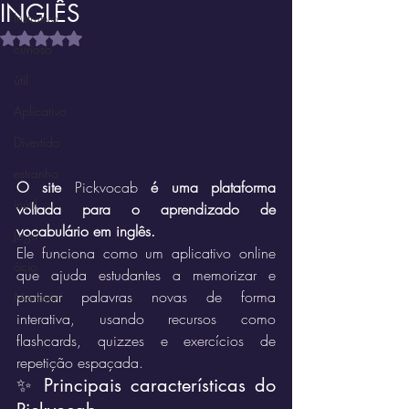
INGLÊS
Instrutivo
Avaliado com NaN de 5 estrelas.
curioso
útil
Aplicativo
Divertido
estranho
O site 
Pickvocab
 é uma plataforma 
inútil
voltada para o aprendizado de 
vocabulário em inglês.
Jogo
Ele funciona como um aplicativo online 
ócio
que ajuda estudantes a memorizar e 
praticar palavras novas de forma 
Marketin'
interativa, usando recursos como 
flashcards, quizzes e exercícios de 
repetição espaçada.
✨ Principais características do 