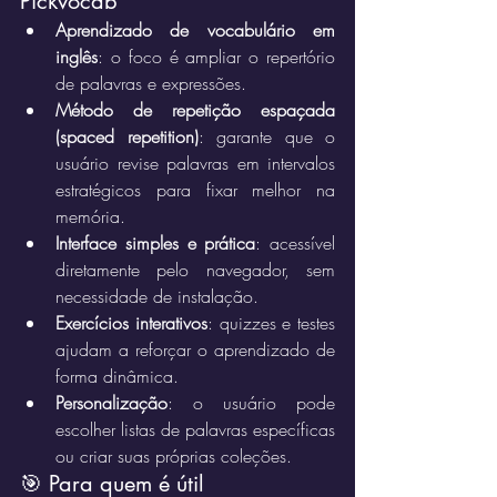
Pickvocab
Aprendizado de vocabulário em 
inglês
: o foco é ampliar o repertório 
de palavras e expressões.
Método de repetição espaçada 
(spaced repetition)
: garante que o 
usuário revise palavras em intervalos 
estratégicos para fixar melhor na 
memória.
Interface simples e prática
: acessível 
diretamente pelo navegador, sem 
necessidade de instalação.
Exercícios interativos
: quizzes e testes 
ajudam a reforçar o aprendizado de 
forma dinâmica.
Personalização
: o usuário pode 
escolher listas de palavras específicas 
ou criar suas próprias coleções.
🎯 Para quem é útil