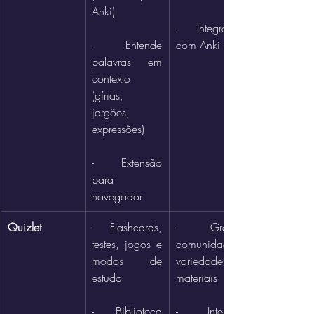
Anki)
- Integração 
- Entende 
com Anki
palavras em 
contexto 
(gírias, 
jargões, 
expressões)
- Extensão 
para 
navegador
Quizlet
- Flashcards, 
- Grande 
testes, jogos e 
comunidade e 
modos de 
variedade de 
estudo
materiais
- Biblioteca 
- Interface 