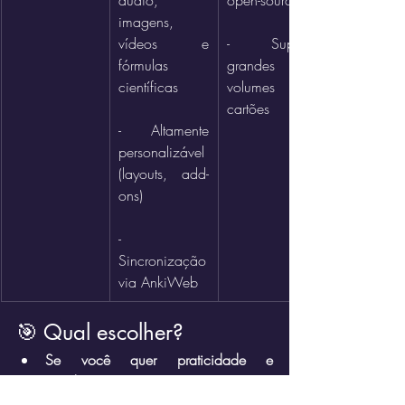
imagens, 
vídeos e 
- Suporta 
fórmulas 
grandes 
científicas
volumes de 
cartões
- Altamente 
personalizável 
(layouts, add-
ons)
- 
Sincronização 
via AnkiWeb
🎯 Qual escolher?
Se você quer praticidade e 
rapidez:
 Pickvocab é ótimo para 
criar cartões sem esforço e entender 