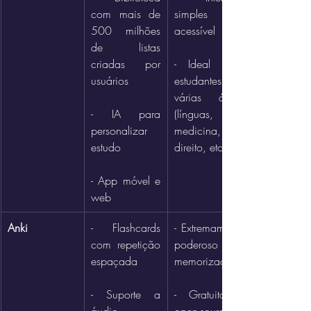
com mais de 
simples e 
500 milhões 
acessível
de listas 
criadas por 
- Ideal para 
usuários
estudantes de 
várias áreas 
- IA para 
(línguas, 
personalizar 
medicina, 
estudo
direito, etc.)
- App móvel e 
web
Anki
- Flashcards 
- Extremamente 
com repetição 
poderoso para 
espaçada
memorização
- Suporte a 
- Gratuito e 
áudio, 
open-source