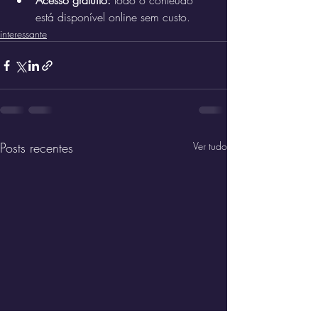
Acesso gratuito:
 todo o conteúdo 
está disponível online sem custo.
interessante
Posts recentes
Ver tudo