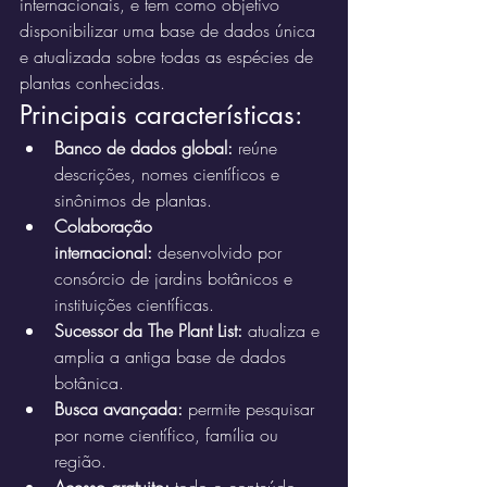
internacionais, e tem como objetivo 
disponibilizar uma base de dados única 
e atualizada sobre todas as espécies de 
plantas conhecidas.
Principais características:
Banco de dados global:
 reúne 
descrições, nomes científicos e 
sinônimos de plantas.
Colaboração 
internacional:
 desenvolvido por 
consórcio de jardins botânicos e 
instituições científicas.
Sucessor da The Plant List:
 atualiza e 
amplia a antiga base de dados 
botânica.
Busca avançada:
 permite pesquisar 
por nome científico, família ou 
região.