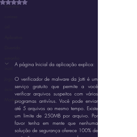
Avaliado com NaN de 5 estrelas.
Instrutivo
curioso
útil
Aplicativo
Divertido
estranho
A página Inicial da aplicação explica:
inútil
O verificador de malware da Jotti é um 
Jogo
serviço gratuito que permite a você 
ócio
verificar arquivos suspeitos com vários 
Marketin'
programas antivírus. Você pode enviar 
até 5 arquivos ao mesmo tempo. Existe 
um limite de 250MB por arquivo. Por 
favor tenha em mente que nenhuma 
solução de segurança oferece 100% de 