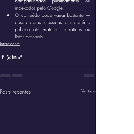
compartilhados publicamente
 ou 
indexados pelo Google.
O conteúdo pode variar bastante — 
desde obras clássicas em domínio 
público até materiais didáticos ou 
listas pessoais.
interessante
Posts recentes
Ver tudo