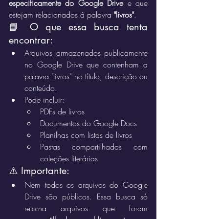
especificamente do Google Drive
 e que 
estejam relacionados à palavra 
"livros"
.
📘 O que essa busca tenta 
encontrar:
Arquivos armazenados publicamente 
no Google Drive que contenham a 
palavra "livros" no título, descrição ou 
conteúdo.
Pode incluir:
PDFs de livros
Documentos do Google Docs
Planilhas com listas de livros
Pastas compartilhadas com 
coleções literárias
⚠️ Importante:
Nem todos os arquivos do Google 
Drive são públicos. Essa busca só 
retorna arquivos que foram 