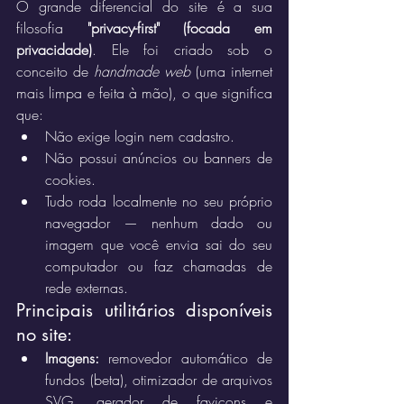
O grande diferencial do site é a sua 
filosofia 
"privacy-first" (focada em 
privacidade)
. Ele foi criado sob o 
conceito de 
handmade web
 (uma internet 
mais limpa e feita à mão), o que significa 
que:  
Não exige login nem cadastro.  
Não possui anúncios ou banners de 
cookies.  
Tudo roda localmente no seu próprio 
navegador — nenhum dado ou 
imagem que você envia sai do seu 
computador ou faz chamadas de 
rede externas.
Principais utilitários disponíveis 
no site:
Imagens:
 removedor automático de 
fundos (beta), otimizador de arquivos 
SVG, gerador de favicons e 