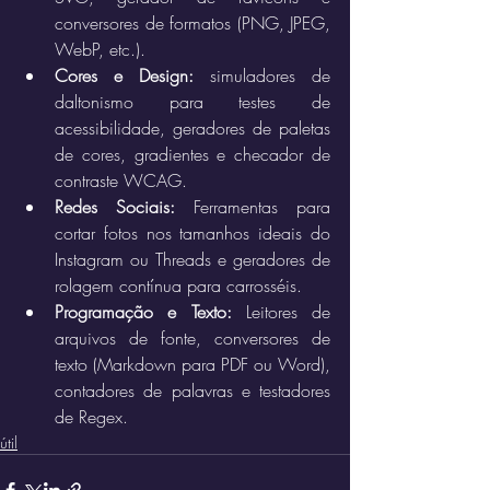
conversores de formatos (PNG, JPEG, 
WebP, etc.).  
Cores e Design:
 simuladores de 
daltonismo para testes de 
acessibilidade, geradores de paletas 
de cores, gradientes e checador de 
contraste WCAG.  
Redes Sociais:
 Ferramentas para 
cortar fotos nos tamanhos ideais do 
Instagram ou Threads e geradores de 
rolagem contínua para carrosséis.
Programação e Texto:
 Leitores de 
arquivos de fonte, conversores de 
texto (Markdown para PDF ou Word), 
contadores de palavras e testadores 
de Regex.
útil