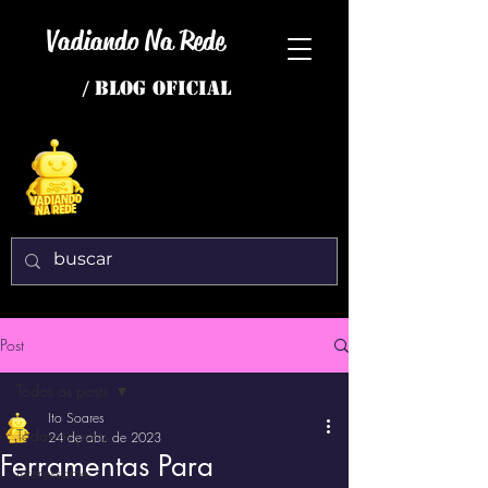
Vadiando Na Rede
/ BLOG OFICIAL
Post
Todos os posts
Ito Soares
Todos os posts
24 de abr. de 2023
Ferramentas Para
interessante