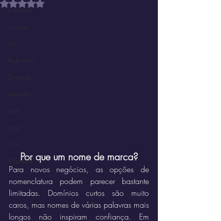
Avaliado com NaN de 5 estrelas.
Instrutivo
curioso
útil
Aplicativo
Divertido
estranho
inútil
Jogo
ócio
Por que um nome de marca?
Marketin'
Para novos negócios, as opções de 
nomenclatura podem parecer bastante 
limitadas. Domínios curtos são muito 
caros, mas nomes de várias palavras mais 
longos não inspiram confiança. Em 