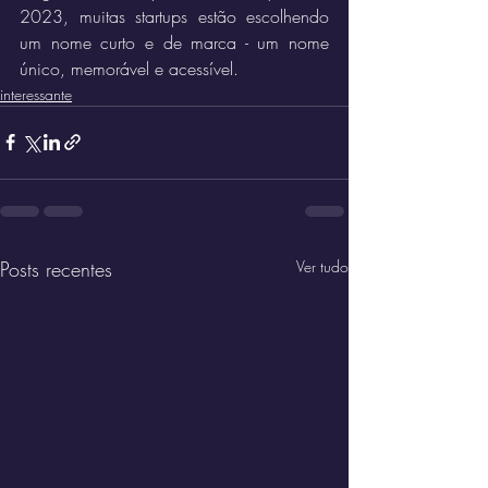
2023, muitas startups estão escolhendo 
um nome curto e de marca - um nome 
único, memorável e acessível.
interessante
Posts recentes
Ver tudo