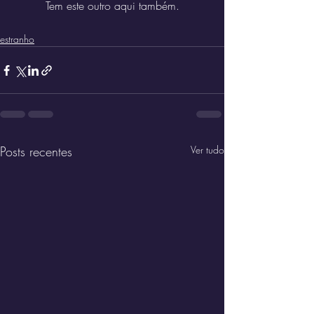
Tem este outro aqui também.
estranho
Posts recentes
Ver tudo