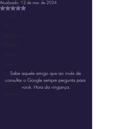
Atualizado:
12 de mar. de 2024
Instrutivo
Avaliado com NaN de 5 estrelas.
curioso
útil
Aplicativo
Divertido
estranho
inútil
Sabe aquele amigo que ao invés de 
Jogo
consultar o Google sempre pergunta para 
ócio
você. Hora da vingança.
Marketin'