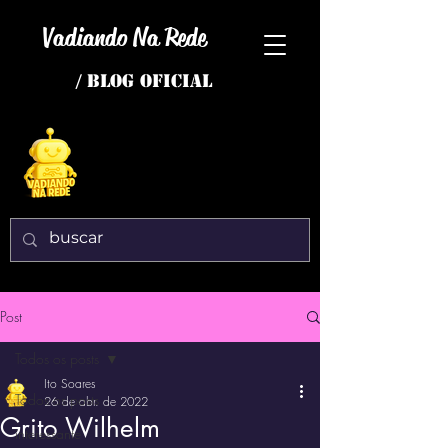
Vadiando Na Rede
/ BLOG OFICIAL
Post
Todos os posts
Ito Soares
Todos os posts
26 de abr. de 2022
Grito Wilhelm
interessante