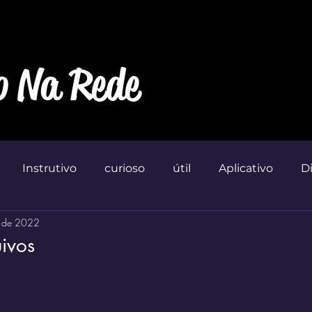
o Na Rede
Instrutivo
curioso
útil
Aplicativo
D
. de 2022
Marketin'
ivos
 de 5 estrelas.