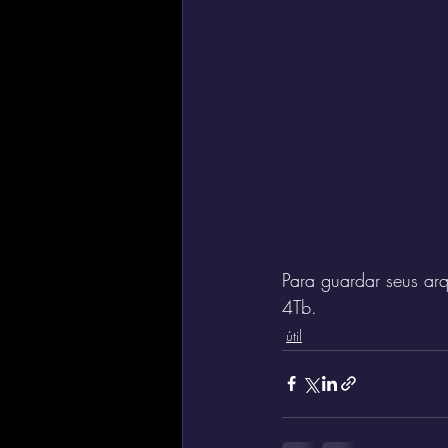
Para guardar seus ar
4Tb.
útil