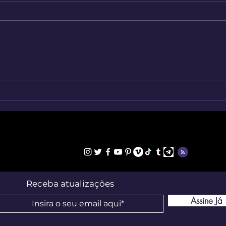
Milhões de Imagens Sem
O Re
Fundo ao Seu Alcance
Grat
Seu 
Receba atualizações
Assine Já