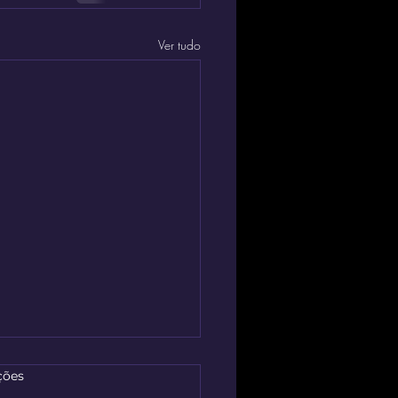
Ver tudo
.
ções