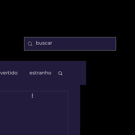
ivertido
estranho