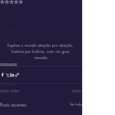
Avaliado com NaN de 5 estrelas.
Instrutivo
curioso
útil
Aplicativo
Divertido
Explore o mundo atração por atração, 
estranho
história por história, com um guia 
narrado.
inútil
interessante
Jogo
ócio
Marketin'
Posts recentes
Ver tudo