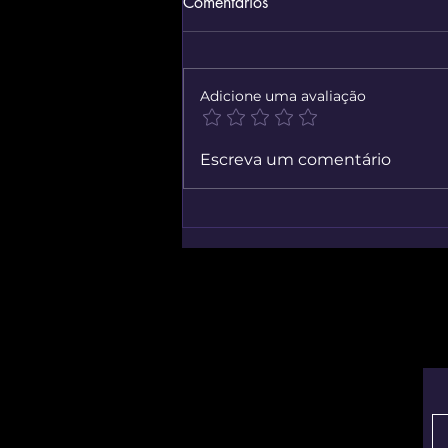
Comentários
Adicione uma avaliação
Simulador Virtual De Reparo
Escreva um comentário
Mecânico