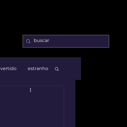
ivertido
estranho