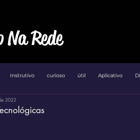
o Na Rede
Instrutivo
curioso
útil
Aplicativo
D
 de 2022
Marketin'
Tecnológicas
 de 5 estrelas.