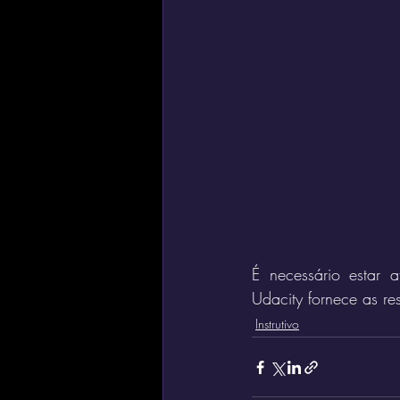
É necessário estar 
Udacity fornece as re
Instrutivo