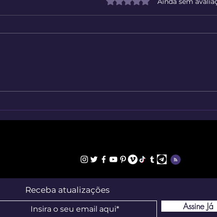
Avaliado com 0 de 5 estrelas
Ainda sem avalia
Figu
Atlas Histórico Mundial
Interativo desde 3000 a.C.
Receba atualizações
Assine Já