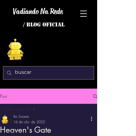
Vadiando Na Rede
/ BLOG OFICIAL
Post
Todos os posts
Ito Soares
Todos os posts
16 de abr. de 2022
Heaven's Gate
interessante