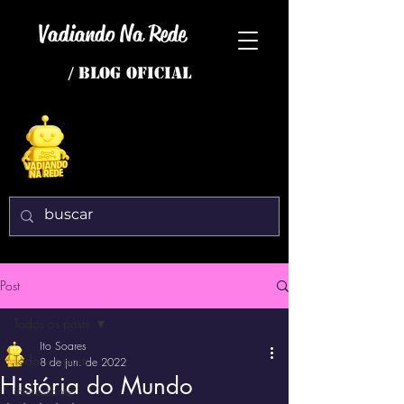
Vadiando Na Rede
/ BLOG OFICIAL
Post
Todos os posts
Ito Soares
Todos os posts
8 de jun. de 2022
História do Mundo
interessante