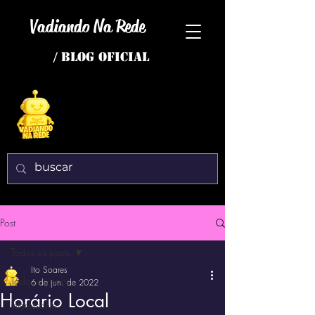
Vadiando Na Rede
/ BLOG OFICIAL
Post
Todos os posts
Ito Soares
Todos os posts
6 de jun. de 2022
Horário Local
interessante