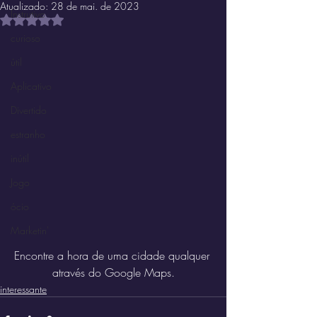
Atualizado:
28 de mai. de 2023
Instrutivo
Avaliado com NaN de 5 estrelas.
curioso
útil
Aplicativo
Divertido
estranho
inútil
Jogo
ócio
Marketin'
Encontre a hora de uma cidade qualquer 
através do Google Maps.
interessante