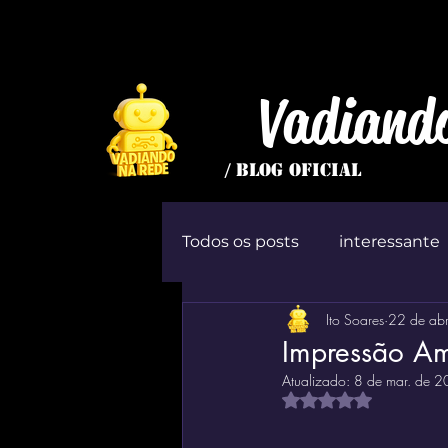
Vadiand
/ BLOG OFICIAL
Todos os posts
interessante
Ito Soares
22 de ab
inútil
Jogo
ócio
Impressão Am
Atualizado:
8 de mar. de 
Avaliado com NaN