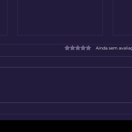
Avaliado com 0 de 5 estrelas
Ainda sem avalia
Milhões de Imagens Sem
O Re
Fundo ao Seu Alcance
Grat
Seu 