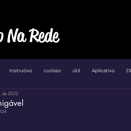
o Na Rede
Instrutivo
curioso
útil
Aplicativo
D
r. de 2022
Marketin'
igável
2024
 de 5 estrelas.