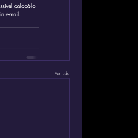
sível colocá-lo 
a e-mail.
Ver tudo