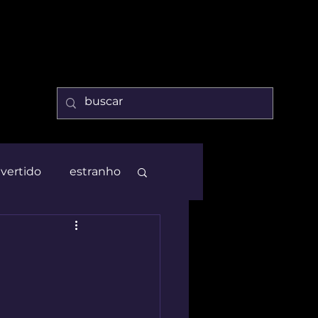
ivertido
estranho