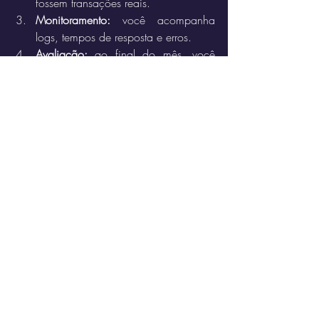
fossem transações reais.
Monitoramento:
 você acompanha 
logs, tempos de resposta e erros.
Avaliação:
 ao final do mês, você 
mede se o sistema está pronto para 
produção.
🚀 Benefícios de usar o 
simulador
Evita custos com redes reais durante 
a fase de testes.
Permite 
treinar equipes
 sem risco 
financeiro.
Dá flexibilidade para simular 
cenários extremos (milhares de 
transações por segundo).
Facilita a integração de 
novos 
produtos financeiros
 antes de lançá-
los ao público.
útil