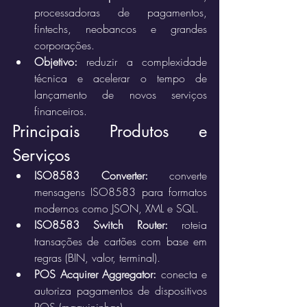
processadoras de pagamentos, 
fintechs, neobancos e grandes 
corporações.
Objetivo:
 reduzir a complexidade 
técnica e acelerar o tempo de 
lançamento de novos serviços 
financeiros.
Principais Produtos e 
Serviços
ISO8583 Converter:
 converte 
mensagens ISO8583 para formatos 
modernos como JSON, XML e SQL.
ISO8583 Switch Router:
 roteia 
transações de cartões com base em 
regras (BIN, valor, terminal).
POS Acquirer Aggregator:
 conecta e 
autoriza pagamentos de dispositivos 