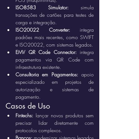
POS (maquininhas).
ISO8583 Simulator:
 simula 
transações de cartões para testes de 
carga e integração.
ISO20022 Converter:
 integra 
padrões mais recentes, como SWIFT 
e ISO20022, com sistemas legados.
EMV QR Code Connector:
 integra 
pagamentos via QR Code com 
infraestrutura existente.
Consultoria em Pagamentos:
 apoio 
especializado em projetos de 
autorização e sistemas de 
pagamento.
Casos de Uso
Fintechs:
 lançar novos produtos sem 
precisar lidar diretamente com 
protocolos complexos.
Bancos:
 modernizar sistemas legados 