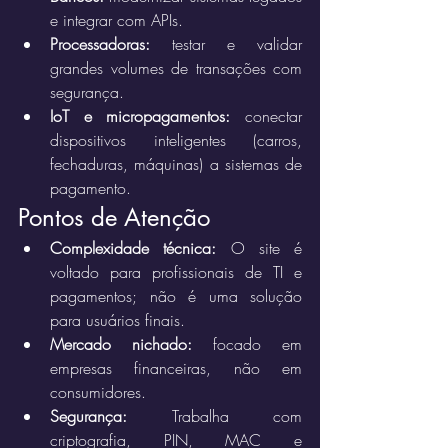
e integrar com APIs.
Processadoras:
 testar e validar 
grandes volumes de transações com 
segurança.
IoT e micropagamentos:
 conectar 
dispositivos inteligentes (carros, 
fechaduras, máquinas) a sistemas de 
pagamento.
Pontos de Atenção
Complexidade técnica:
 O site é 
voltado para profissionais de TI e 
pagamentos; não é uma solução 
para usuários finais.
Mercado nichado:
 focado em 
empresas financeiras, não em 
consumidores.
Segurança:
 Trabalha com 
criptografia, PIN, MAC e 