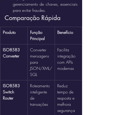
gerenciamento de chaves, essenciais 
para evitar fraudes.
Comparação Rápida
Produto
Função 
Benefício
Principal
ISO8583 
Converter 
Facilita 
Converter
mensagens 
integração 
para 
com APIs 
JSON/XML/
modernas
SQL
ISO8583 
Roteamento 
Reduz 
Switch 
inteligente 
tempo de 
Router
de 
resposta e 
transações
melhora 
segurança