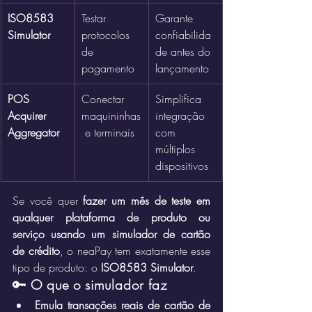
ISO8583 
Testar 
Garante 
Simulator
protocolos 
confiabilida
de 
de antes do 
pagamento
lançamento
POS 
Conectar 
Simplifica 
Acquirer 
maquininhas
integração 
Aggregator
 e terminais
com 
múltiplos 
dispositivos
Se você quer 
fazer um mês de teste em 
qualquer plataforma de produto ou 
serviço usando um simulador de cartão 
de crédito
, o neaPay tem exatamente esse 
tipo de produto: o 
ISO8583 Simulator
.
🔑 O que o simulador faz
Emula transações reais de cartão de 