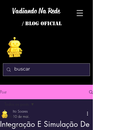
Vadiando Na Rede
/ BLOG OFICIAL
Post
Todos os posts
Ito Soares
Todos os posts
10 de mai.
Integração E Simulação De
interessante