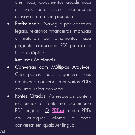
científicos, documentos acadêmicos 
e livros para obter informações 
relevantes para sua pesquisa.
Profissionais
: Navegue por contratos 
legais, relatórios financeiros, manuais 
e materiais de treinamento. Faça 
perguntas a qualquer PDF para obter 
insights rápidos.
Recursos Adicionais
:
Conversas com Múltiplos Arquivos
: 
Crie pastas para organizar seus 
arquivos e converse com vários PDFs 
em uma única conversa.
Fontes Citadas
: As respostas contêm 
referências à fonte no documento 
PDF original. 
O
PDF.ai
 aceita PDFs 
em qualquer idioma e pode 
conversar em qualquer língua.
útil