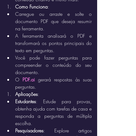
Como Funciona
:
Carregue ou arraste e solte o 
documento PDF que deseja resumir 
na ferramenta.
A ferramenta analisará o PDF e 
transformará os pontos principais do 
texto em perguntas.
Você pode fazer perguntas para 
compreender o conteúdo do seu 
documento.
O 
PDF.ai
 gerará respostas às suas 
perguntas.
Aplicações
:
Estudantes
: Estude para provas, 
obtenha ajuda com tarefas de casa e 
responda a perguntas de múltipla 
escolha.
Pesquisadores
: Explore artigos 