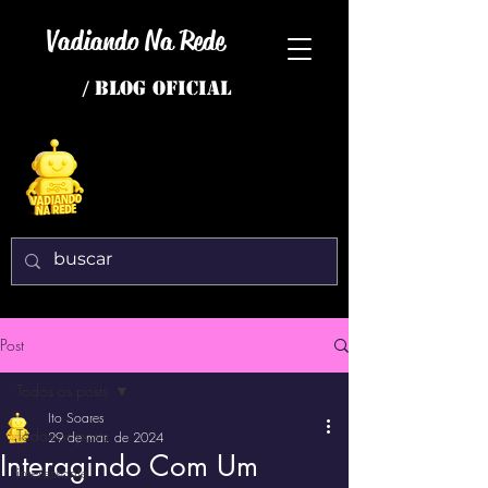
Vadiando Na Rede
/ BLOG OFICIAL
Post
Todos os posts
Ito Soares
Todos os posts
29 de mar. de 2024
Interagindo Com Um
interessante