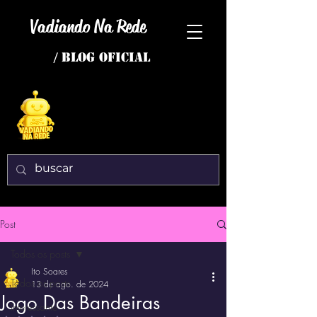
Vadiando Na Rede
/ BLOG OFICIAL
Post
Todos os posts
Ito Soares
Todos os posts
13 de ago. de 2024
Jogo Das Bandeiras
interessante