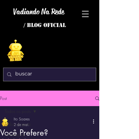
Vadiando Na Rede
/ BLOG OFICIAL
Post
Todos os posts
Ito Soares
Todos os posts
2 de mai.
Você Prefere?
interessante