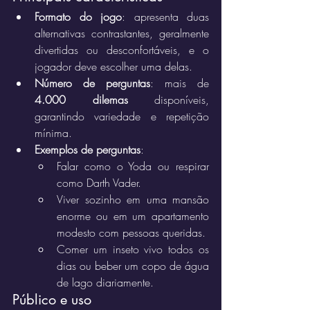
Formato do jogo
: apresenta duas 
alternativas contrastantes, geralmente 
divertidas ou desconfortáveis, e o 
jogador deve escolher uma delas.
Número de perguntas
: mais de 
4.000 dilemas
 disponíveis, 
garantindo variedade e repetição 
mínima.
Exemplos de perguntas
:
Falar como o Yoda ou respirar 
como Darth Vader.
Viver sozinho em uma mansão 
enorme ou em um apartamento 
modesto com pessoas queridas.
Comer um inseto vivo todos os 
dias ou beber um copo de água 
de lago diariamente.
Público e uso