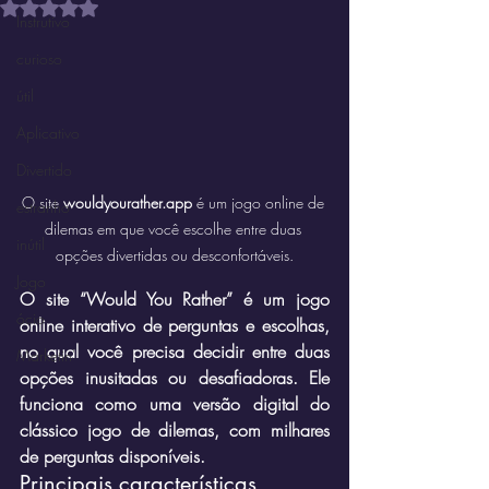
Avaliado com NaN de 5 estrelas.
Instrutivo
curioso
útil
Aplicativo
Divertido
O site 
wouldyourather.app
 é um jogo online de 
estranho
dilemas em que você escolhe entre duas 
inútil
opções divertidas ou desconfortáveis.
Jogo
O site “Would You Rather” é um jogo 
ócio
online interativo de perguntas e escolhas, 
no qual você precisa decidir entre duas 
Marketin'
opções inusitadas ou desafiadoras. Ele 
funciona como uma versão digital do 
clássico jogo de dilemas, com milhares 
de perguntas disponíveis.
Principais características