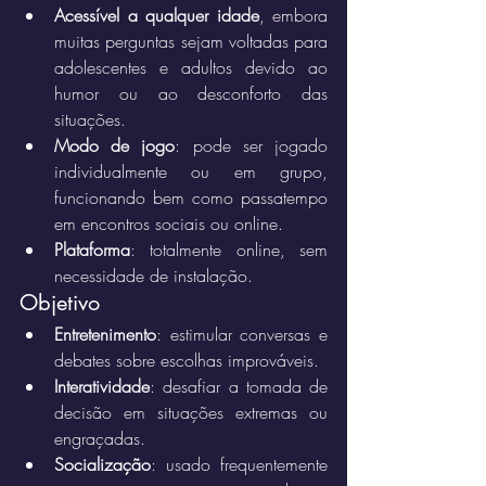
Acessível a qualquer idade
, embora 
muitas perguntas sejam voltadas para 
adolescentes e adultos devido ao 
humor ou ao desconforto das 
situações.
Modo de jogo
: pode ser jogado 
individualmente ou em grupo, 
funcionando bem como passatempo 
em encontros sociais ou online.
Plataforma
: totalmente online, sem 
necessidade de instalação.
Objetivo
Entretenimento
: estimular conversas e 
debates sobre escolhas improváveis.
Interatividade
: desafiar a tomada de 
decisão em situações extremas ou 
engraçadas.
Socialização
: usado frequentemente 