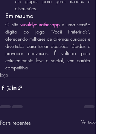
em grupos para gerar risadas e 
discussões.
Em resumo
O site 
wouldyourather.app
 é uma versão 
digital do jogo “Você Preferiria?”, 
oferecendo milhares de dilemas curiosos e 
divertidos para testar decisões rápidas e 
provocar conversas. É voltado para 
entretenimento leve e social, sem caráter 
competitivo.
Jogo
Posts recentes
Ver tudo