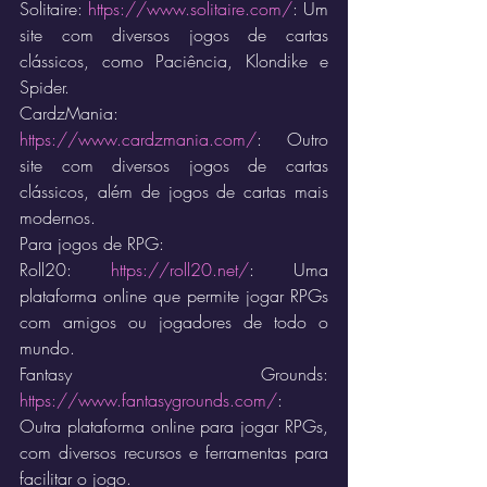
Solitaire: 
https://www.solitaire.com/
: Um 
site com diversos jogos de cartas 
clássicos, como Paciência, Klondike e 
Spider.
CardzMania: 
https://www.cardzmania.com/
: Outro 
site com diversos jogos de cartas 
clássicos, além de jogos de cartas mais 
modernos.
Para jogos de RPG:
Roll20: 
https://roll20.net/
: Uma 
plataforma online que permite jogar RPGs 
com amigos ou jogadores de todo o 
mundo.
Fantasy Grounds: 
https://www.fantasygrounds.com/
: 
Outra plataforma online para jogar RPGs, 
com diversos recursos e ferramentas para 
facilitar o jogo.