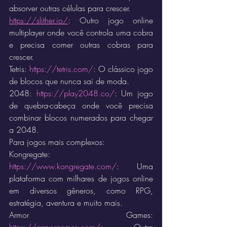
absorver outras células para crescer.
https://slither.io/
: Outro jogo online 
multiplayer onde você controla uma cobra 
e precisa comer outras cobras para 
crescer.
Tetris: 
https://tetris.com/
: O clássico jogo 
de blocos que nunca sai de moda.
2048: 
https://play2048.co/
: Um jogo 
de quebra-cabeça onde você precisa 
combinar blocos numerados para chegar 
a 2048.
Para jogos mais complexos:
Kongregate: 
https://www.kongregate.com/
: Uma 
plataforma com milhares de jogos online 
em diversos gêneros, como RPG, 
estratégia, aventura e muito mais.
Armor Games: 