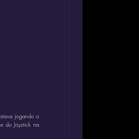
Estava jogando o 
 do Joystick na 