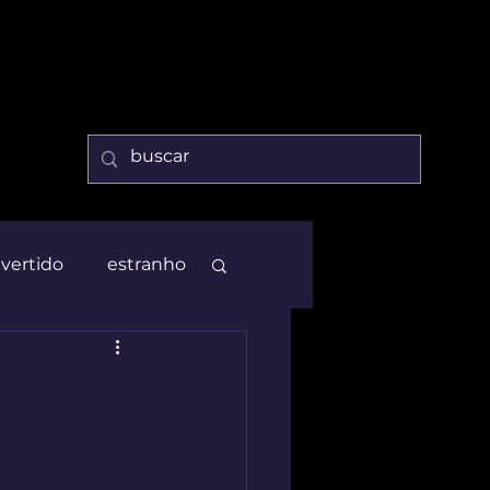
ivertido
estranho