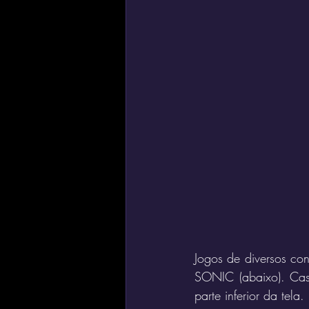
Jogos de diversos con
SONIC (abaixo). Caso
parte inferior da tela.