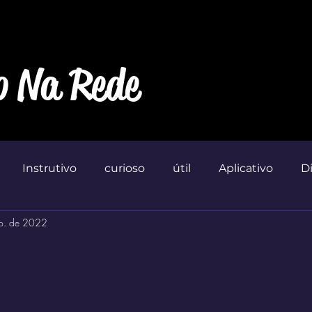
o Na Rede
Instrutivo
curioso
útil
Aplicativo
D
o. de 2022
Marketin'
 de 5 estrelas.