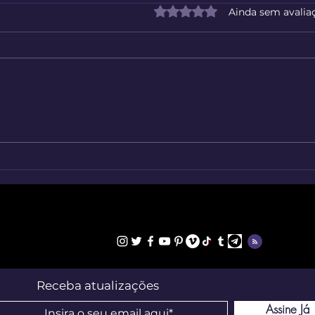
Avaliado com 0 de 5 estrelas
Ainda sem avalia
O Jogo De Intuição E
Um P
Estatísticas Dos Criadores Da
o Te
Web
Receba atualizações
Assine Já